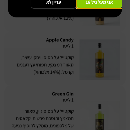
אני מעל גיל 18
עדיין לא
ביאנקו, סירופ בננה עשיר ומיץ
גויאבה לאיזון מושלם של הטעמים.
(12% אלכוהול)
Apple Candy
1 ליטר
קוקטייל על בסיס וויסקי עשיר,
סאוור חמצמץ, תפוחי עץ רעננים
וקרמל. (14% אלכוהול)
Green Gin
1 ליטר
קוקטייל על בסיס ג'ין, סאוור
חמצמץ ותוספת פרשית וקלאסית
של מלפפונים. מומלץ להוסיף נגיעה