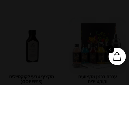
0
ערכת ברמן מקצועית
מקציף טבעי לקוקטיילים
וקוקטיילים
(GOFER'S)
₪
85.00
₪
90.00
₪
359.00
לבחירת טעמים
הוספה לסל