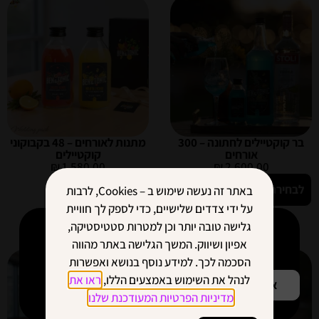
בר קוקטיילים לחתונה – 300
מתנות לאורחים – 48 בקבוקוני
אורחים
קוקטיילים
₪
1,580.00
₪
2,600.00
לבחירת טעמים
לבחירת טעמים
באתר זה נעשה שימוש ב – Cookies, לרבות
על ידי צדדים שלישיים, כדי לספק לך חוויית
גלישה טובה יותר וכן למטרות סטטיסטיקה,
היי! איזה כיף שהגעתם אלינו.
אפיון ושיווק. המשך הגלישה באתר מהווה
הכניסה לאתר מגיל 18 ומעלה.
הסכמה לכך. למידע נוסף בנושא ואפשרות
לנהל את השימוש באמצעים הללו,
ראו את
אני מעל גיל 18
עדיין לא
מדיניות הפרטיות המעודכנת שלנו
.